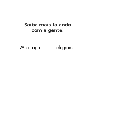
Saiba mais falando
com a gente!
Whatsapp:
Telegram:
E-mail:
contato@protectm.com.br
Telefone:
(14) 3481-8700
Faça parte da nossa equipe
Nossa História