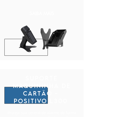
SAIBA MAIS
Suporte
maquininha de
cartão -
positivo l300
Proteja sua central de alarme de forma