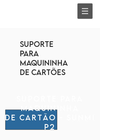
suporte
para
maquininha
de
cartões
Suporte para
maquininha
de cartão - SUnmi
p2